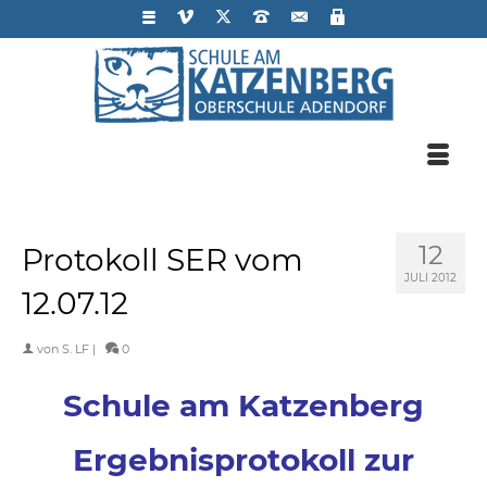
12
Protokoll SER vom
JULI 2012
12.07.12
von
S. LF
|
0
Schule am Katzenberg
Ergebnisprotokoll zur