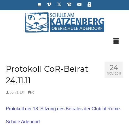
24
Protokoll CoR-Beirat
NOV. 2011
24.11.11
von
S. LF
|
0
Protokoll der 18. Sitzung des Beirates der Club of Rome-
Schule Adendorf