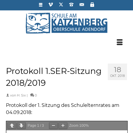
18
Protokoll 1.SER-Sitzung
OKT. 2018
2018/2019
von
H. Six
|
0
Protokoll der 1. Sitzung des Schulelternrates am
04.09.2018:
Page
1
/
3
Zoom
100%