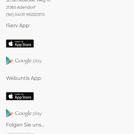
Scharnebecker Weg 10
21365 Adendorf
(Tel) 04131 99220370
IServ App:
Webuntis App:
Folgen Sie uns…